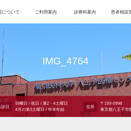
院について
ご利用案内
診療科案内
患者相談
IMG_4764
日曜日 / 祝日 / 第2・4土曜日
〒193-0998
休診日
住所
4月の第3土曜日 / 年末年始
東京都八王子市館