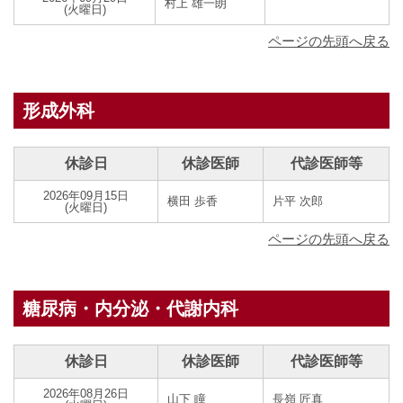
村上 雄一朗
(火曜日)
ページの先頭へ戻る
形成外科
休診日
休診医師
代診医師等
2026年09月15日
横田 歩香
片平 次郎
(火曜日)
ページの先頭へ戻る
糖尿病・内分泌・代謝内科
休診日
休診医師
代診医師等
2026年08月26日
山下 瞳
長嶺 匠真