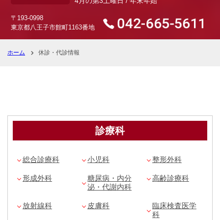
4月の第3土曜日 / 年末年始
〒193-0998
東京都八王子市館町1163番地
ホーム
休診・代診情報
診療科
総合診療科
小児科
整形外科
形成外科
糖尿病・内分
高齢診療科
泌・代謝内科
放射線科
皮膚科
臨床検査医学
科