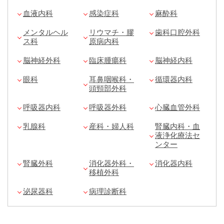
血液内科
感染症科
麻酔科
メンタルヘル
リウマチ・膠
歯科口腔外科
ス科
原病内科
脳神経外科
臨床腫瘍科
脳神経内科
眼科
耳鼻咽喉科・
循環器内科
頭頸部外科
呼吸器内科
呼吸器外科
心臓血管外科
乳腺科
産科・婦人科
腎臓内科・血
液浄化療法セ
ンター
腎臓外科
消化器外科・
消化器内科
移植外科
泌尿器科
病理診断科