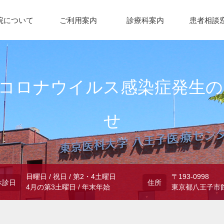
院について
ご利用案内
診療科案内
患者相談
型コロナウイルス感染症発生
せ
日曜日 / 祝日 / 第2・4土曜日
〒193-0998
休診日
住所
4月の第3土曜日 / 年末年始
東京都八王子市館