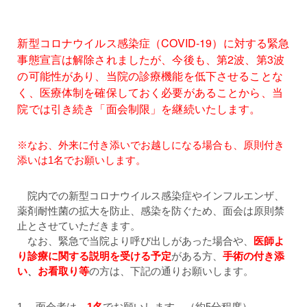
新型コロナウイルス感染症（COVID-19）に対する緊急
事態宣言は解除されましたが、
今後も、第2波、第3波
の可能性があり、当院の診療機能を低下させることな
く、医療体制を確保しておく必要があることから、
当
院では引き続き「面会制限」を継続いたします。
※なお、外来に付き添いでお越しになる場合も、原則付き
添いは1名でお願いします。
院内での新型コロナウイルス感染症やインフルエンザ、
薬剤耐性菌の拡大を防止、感染を防ぐため、面会は原則禁
止とさせていただきます。
なお、緊急で当院より呼び出しがあった場合や、
医師よ
り診療に関する説明を受ける予定
がある方、
手術の付き添
い
、
お看取り等
の方は、下記の通りお願いします。
1. 面会者は、
1名
でお願いします。（約5分程度）