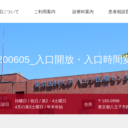
院について
ご利用案内
診療科案内
患者相談
0200605_入口開放・入口時間
日曜日 / 祝日 / 第2・4土曜日
〒193-0998
休診日
住所
4月の第3土曜日 / 年末年始
東京都八王子市館