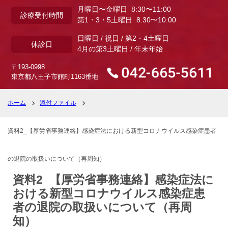
月曜日〜金曜日 8:30〜11:00
診療受付時間
第1・3・5土曜日 8:30〜10:00
日曜日 / 祝日 / 第2・4土曜日
休診日
4月の第3土曜日 / 年末年始
〒193-0998
東京都八王子市館町1163番地
ホーム
添付ファイル
資料2_【厚労省事務連絡】感染症法における新型コロナウイルス感染症患者
の退院の取扱いについて（再周知）
資料2_【厚労省事務連絡】感染症法に
おける新型コロナウイルス感染症患
者の退院の取扱いについて（再周
知）