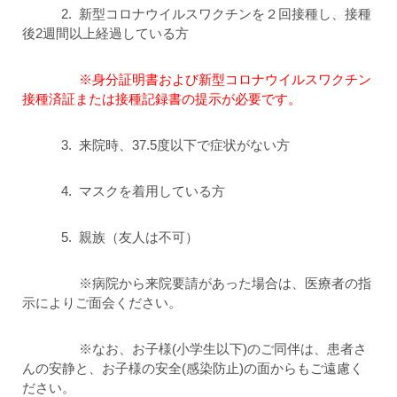
2. 新型コロナウイルスワクチンを２回接種し、接種
後
2
週間以上経過している方
※身分証明書および新型コロナウイルスワクチン
接種済証または接種記録書の提示が必要です。
3. 来院時、37.
5
度以下で症状がない方
4. マスクを着用している方
5. 親族（友人は不可）
※病院から来院要請があった場合は、医療者の指
示によりご面会ください。
※なお、お子様
(
小学生以下
)
のご同伴は、患者さ
んの安静と、お子様の安全
(
感染防止
)
の面からもご遠慮く
ださい。