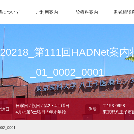
院について
ご利用案内
診療科案内
患者相談
220218_第111回HADNet案内
_01_0002_0001
日曜日 / 祝日 / 第2・4土曜日
〒193-0998
休診日
住所
4月の第3土曜日 / 年末年始
東京都八王子市館
02_0001