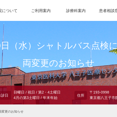
院について
ご利用案内
診療科案内
患者相談
30日（水）シャトルバス点検
両変更のお知らせ
日曜日 / 祝日 / 第2・4土曜日
〒193-0998
休診日
住所
4月の第3土曜日 / 年末年始
東京都八王子市館
両変更のお知らせ