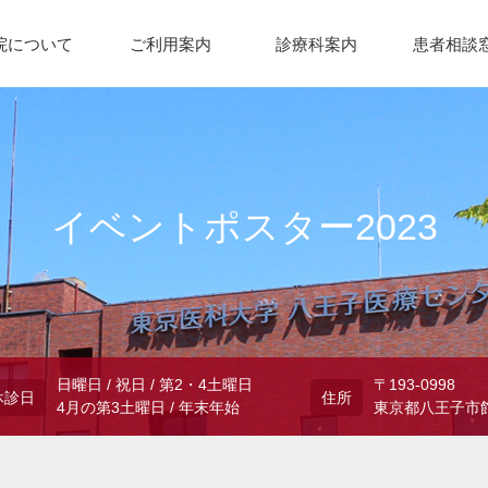
院について
ご利用案内
診療科案内
患者相談
イベントポスター2023
日曜日 / 祝日 / 第2・4土曜日
〒193-0998
休診日
住所
4月の第3土曜日 / 年末年始
東京都八王子市館