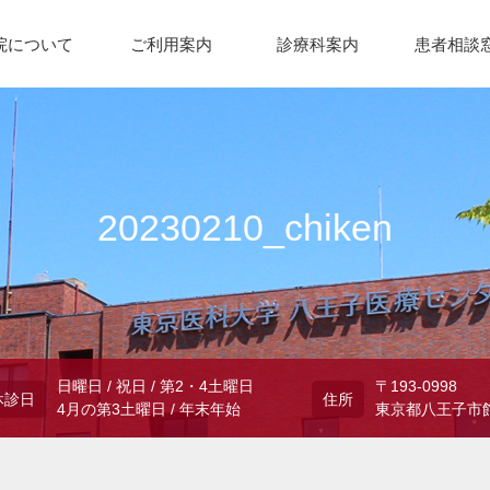
院について
ご利用案内
診療科案内
患者相談
20230210_chiken
日曜日 / 祝日 / 第2・4土曜日
〒193-0998
休診日
住所
4月の第3土曜日 / 年末年始
東京都八王子市館