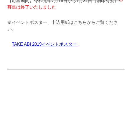
【応募期間】
令和元年7月16日から7月31日（消印有効）
※
募集は終了いたしました
※イベントポスター、申込用紙はこちらからご覧くださ
い。
TAKE ABI 2019イベントポスター
心臓血管外科
東京医科大学八王子医療センター
TEL：042-665-5611（代表）