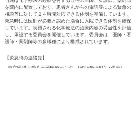
当院は化学療法の経験を有する専任の医師、看護師、薬剤師
を院内に配置しており、患者さんからの電話等による緊急の
相談等に対して２４時間対応できる体制を整備しています。
緊急時には医師が必要と認めた場合に入院できる体制を確保
しています。実施される化学療法の治療内容の妥当性を評価
し、承認する委員会を開催しています。委員会は、医師・看
護師・薬剤師等の多職種により構成されています。
【緊急時の連絡先】
東京医科大学八王子医療センタ 042-665-5611（代表）
♦ 平日8:30-16:30、第1.3.5土曜日8:30-12:30・・・各診療科
外来
♦ 夜間16:30-8:30、休日・祝日、第1.3.5土曜日12:30以
降・・・救急外来
他の保険医療機関との連携
当院は外来腫瘍化学療法診療料3を届出している上野原市立